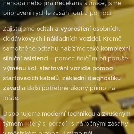
nehoda nebo jiná nečekaná situace, jsme
připraveni rychle zasáhnout a pomoci.
Zajišťujeme
odtah a vyproštění osobních,
dodávkových i nákladních vozidel
. Kromě
samotného odtahu nabízíme také
komplexní
silniční asistenci
– pomoc řidičům při poruše,
výměnu kol
,
startování vozidla pomocí
startovacích kabelů
,
základní diagnostiku
závad
a další potřebné úkony přímo na
místě.
Disponujeme
moderní technikou a zkušeným
týmem
, který si poradí i s náročnými zásahy
v městském provozu i mimo něj.