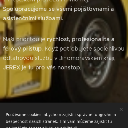
Spolupracujeme se všemi pojišťovnami a
asistenčními službami.
Naší prioritou je
rychlost, profesionalita a
férový přístup
. Když potřebujete spolehlivou
odtahovou službu v Jihomoravském kraji,
JEREX je tu pro vás nonstop
.
Používáme cookies, abychom zajistili správné fungování a
PASEKA: +420 608 919 190
bezpečnost našich stránek. Tím vám můžeme zajistit tu