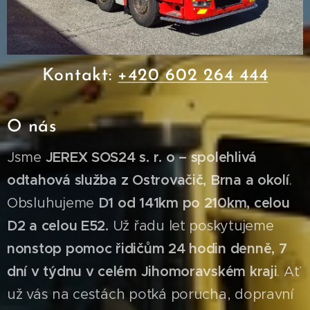
Kontakt:
+420 602 264 444
O nás
Jsme
JEREX SOS24 s. r. o – spolehlivá
odtahová služba z Ostrovačič, Brna a okolí
.
Obsluhujeme
D1 od 141km po 210km, celou
D2 a celou E52.
Už řadu let poskytujeme
nonstop pomoc řidičům 24 hodin denně, 7
dní v týdnu v celém Jihomoravském kraji
. Ať
už vás na cestách potká porucha, dopravní