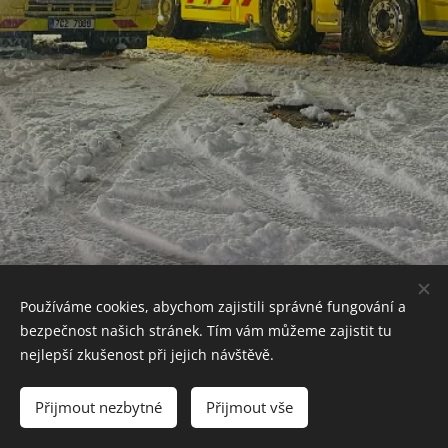
Používáme cookies, abychom zajistili správné fungování a
PASEKA: +420 608 919 190
bezpečnost našich stránek. Tím vám můžeme zajistit tu
nejlepší zkušenost při jejich návštěvě.
JEREX: +420 602 264 444
Cookies
Přijmout nezbytné
Přijmout vše